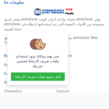
معلومات عنا
يفتخر فريق eInfoDesk بصيانة وإدارة أدوات الويب eInfoDesk. يوفر
eInfoDesk مجموعة من الأدوات المفيدة التي يتم استخدامها بانتظام في
حياتنا اليومية.
.يمكن استخدام جميع الأدوات المتوفرة على موقع eInfoDesk Web
Tools مجانًا لفترة غير محدودة من الوقت
Features
Support
نحن نهتم ببياناتك ونود استخدام
ملفات تعريف الارتباط لتحسين
Help Center
Home
تجربتك.
Paid with Mobile
About
اقبل جميع ملفات تعريف الارتباط
Status
FAQs
Changelog
Support
Contact Support
Contact