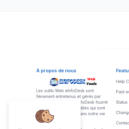
À propos de nous
Featu
Help C
Les outils Web eInfoDesk sont
Paid w
fièrement entretenus et gérés par
l'équipe eInfoDesk. eInfoDesk fournit
Status
une collection d'outils utiles qui sont
Chang
utilisés régulièrement dans notre vie
quotidienne.
Contac