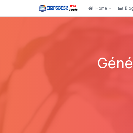
Home
Blo
Génér