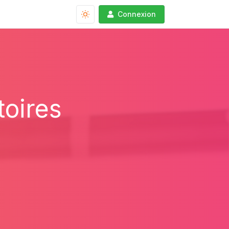
Connexion
toires