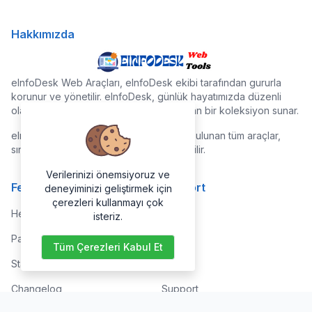
Hakkımızda
eInfoDesk Web Araçları, eInfoDesk ekibi tarafından gururla
korunur ve yönetilir. eInfoDesk, günlük hayatımızda düzenli
olarak kullanılan faydalı araçlardan oluşan bir koleksiyon sunar.
eInfoDesk Web Araçları web sitesinde bulunan tüm araçlar,
sınırsız süreyle ücretsiz olarak kullanılabilir.
Verilerinizi önemsiyoruz ve
Features
Support
deneyiminizi geliştirmek için
çerezleri kullanmayı çok
Help Center
Home
isteriz.
Paid with Mobile
About
Tüm Çerezleri Kabul Et
Status
FAQs
Changelog
Support